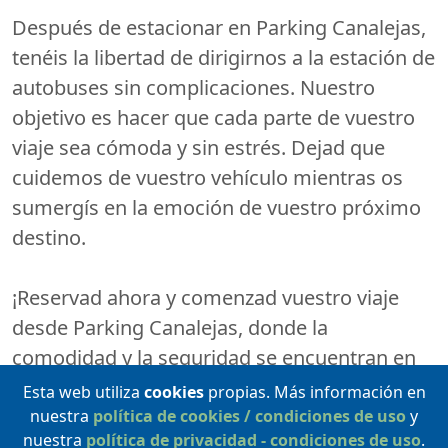
Después de estacionar en Parking Canalejas,
tenéis la libertad de dirigirnos a la estación de
autobuses sin complicaciones. Nuestro
objetivo es hacer que cada parte de vuestro
viaje sea cómoda y sin estrés. Dejad que
cuidemos de vuestro vehículo mientras os
sumergís en la emoción de vuestro próximo
destino.
¡Reservad ahora y comenzad vuestro viaje
desde Parking Canalejas, donde la
comodidad y la seguridad se encuentran en
cada plaza de aparcamiento! ¡Bon voyage!
Esta web utiliza
cookies
propias. Más información en
nuestra
política de cookies / condiciones de uso
y
nuestra
política de privacidad - condiciones de uso
.